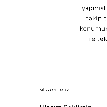
yapmıştı
takip 
konumuna
ile te
MİSYONUMUZ