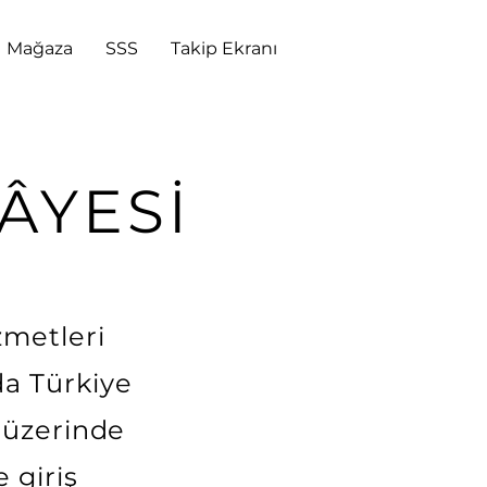
Mağaza
SSS
Takip Ekranı
ÂYESİ
zmetleri
da Türkiye
n üzerinde
 giriş