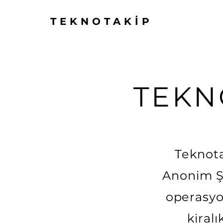
TEKNOTAKİP
TEKN
Teknota
Anonim Şi
operasyon
kiral