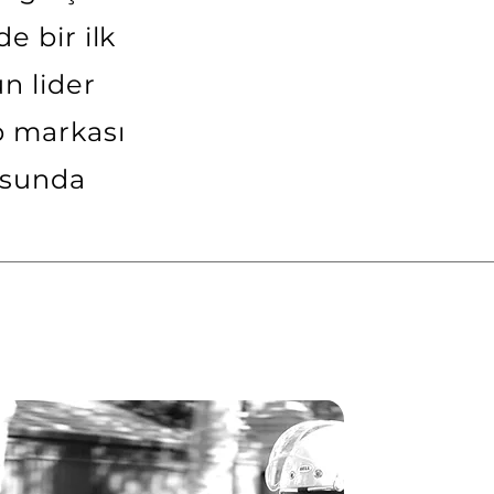
e bir ilk
n lider
p markası
nusunda