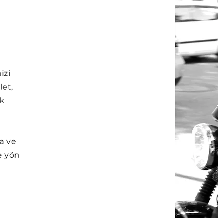
izi
et,
ak
a ve
e yön