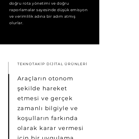
doğru rota yönetimi ve doğru
raporlamalar sayesinde düşük emisyon
ve verimlilik adına bir adım atmış
olurlar.
TEKNOTAKİP DİJİTAL ÜRÜNLERİ
Araçların otonom
şekilde hareket
etmesi ve gerçek
zamanlı bilgiyle ve
koşulların farkında
olarak karar vermesi
için bir uygulama