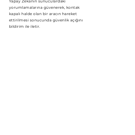
Yapay Zekanın sunuculardaki
yorumlamalarına güvenerek, kontak
kapalı halde olan bir aracın hareket
ettirilmesi sonucunda güvenlik açığını
bildirim ile iletir.
GERÇEK ZAMANLI BİLGİ
Teknotakip Ultra Cihazları , 6 saniye
periyod ile tüm lokasyon ve sensör
datalarını sunucularımıza gönderirler.
TEKNOTAKİP
Call Center
Tel: (+90)
212 924 24 18
09:00-18:00